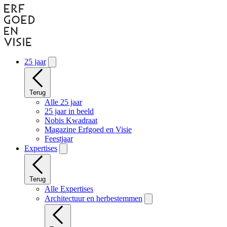
Naar
hoofdinhoud
gaan
25 jaar
Terug
Alle 25 jaar
25 jaar in beeld
Nobis Kwadraat
Magazine Erfgoed en Visie
Feestjaar
Expertises
Terug
Alle Expertises
Architectuur en herbestemmen