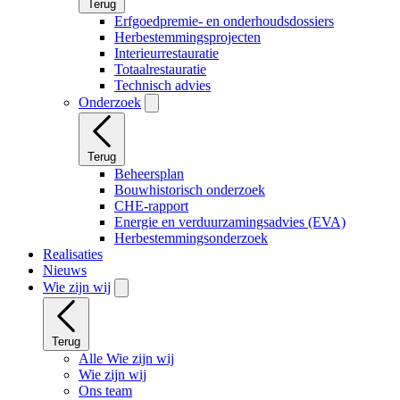
Terug
Erfgoedpremie- en onderhoudsdossiers
Herbestemmingsprojecten
Interieurrestauratie
Totaalrestauratie
Technisch advies
Onderzoek
Terug
Beheersplan
Bouwhistorisch onderzoek
CHE-rapport
Energie en verduurzamingsadvies (EVA)
Herbestemmingsonderzoek
Realisaties
Nieuws
Wie zijn wij
Terug
Alle Wie zijn wij
Wie zijn wij
Ons team