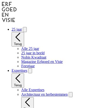
Naar
hoofdinhoud
gaan
25 jaar
Terug
Alle 25 jaar
25 jaar in beeld
Nobis Kwadraat
Magazine Erfgoed en Visie
Feestjaar
Expertises
Terug
Alle Expertises
Architectuur en herbestemmen