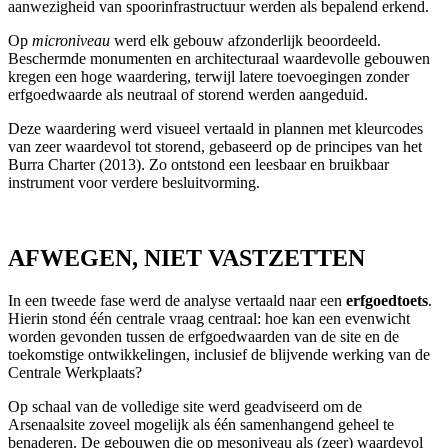
aanwezigheid van spoorinfrastructuur werden als bepalend erkend.
Op
microniveau
werd elk gebouw afzonderlijk beoordeeld.
Beschermde monumenten en architecturaal waardevolle gebouwen
kregen een hoge waardering, terwijl latere toevoegingen zonder
erfgoedwaarde als neutraal of storend werden aangeduid.
Deze waardering werd visueel vertaald in plannen met kleurcodes
van zeer waardevol tot storend, gebaseerd op de principes van het
Burra Charter (2013). Zo ontstond een leesbaar en bruikbaar
instrument voor verdere besluitvorming.
AFWEGEN, NIET VASTZETTEN
In een tweede fase werd de analyse vertaald naar een
erfgoedtoets
.
Hierin stond één centrale vraag centraal: hoe kan een evenwicht
worden gevonden tussen de erfgoedwaarden van de site en de
toekomstige ontwikkelingen, inclusief de blijvende werking van de
Centrale Werkplaats?
Op schaal van de volledige site werd geadviseerd om de
Arsenaalsite zoveel mogelijk als één samenhangend geheel te
benaderen. De gebouwen die op mesoniveau als (zeer) waardevol