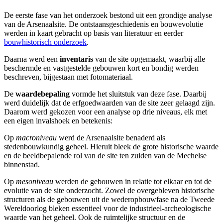
De eerste fase van het onderzoek bestond uit een grondige analyse
van de Arsenaalsite. De ontstaansgeschiedenis en bouwevolutie
werden in kaart gebracht op basis van literatuur en eerder
bouwhistorisch onderzoek
.
Daarna werd een
inventaris
van de site opgemaakt, waarbij alle
beschermde en vastgestelde gebouwen kort en bondig werden
beschreven, bijgestaan met fotomateriaal.
De
waardebepaling
vormde het sluitstuk van deze fase. Daarbij
werd duidelijk dat de erfgoedwaarden van de site zeer gelaagd zijn.
Daarom werd gekozen voor een analyse op drie niveaus, elk met
een eigen invalshoek en betekenis:
Op
macroniveau
werd de Arsenaalsite benaderd als
stedenbouwkundig geheel. Hieruit bleek de grote historische waarde
en de beeldbepalende rol van de site ten zuiden van de Mechelse
binnenstad.
Op
mesoniveau
werden de gebouwen in relatie tot elkaar en tot de
evolutie van de site onderzocht. Zowel de overgebleven historische
structuren als de gebouwen uit de wederopbouwfase na de Tweede
Wereldoorlog bleken essentieel voor de industrieel-archeologische
waarde van het geheel. Ook de ruimtelijke structuur en de