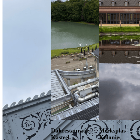
Dakrestauratie
Merksplas
Kasteel
Kolonie