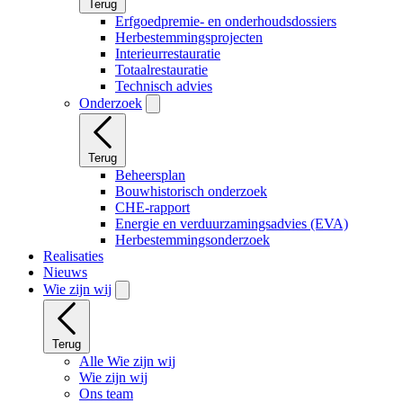
Terug
Erfgoedpremie- en onderhoudsdossiers
Herbestemmingsprojecten
Interieurrestauratie
Totaalrestauratie
Technisch advies
Onderzoek
Terug
Beheersplan
Bouwhistorisch onderzoek
CHE-rapport
Energie en verduurzamingsadvies (EVA)
Herbestemmingsonderzoek
Realisaties
Nieuws
Wie zijn wij
Terug
Alle Wie zijn wij
Wie zijn wij
Ons team