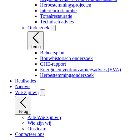
Herbestemmingsprojecten
Interieurrestauratie
Totaalrestauratie
Technisch advies
Onderzoek
Terug
Beheersplan
Bouwhistorisch onderzoek
CHE-rapport
Energie en verduurzamingsadvies (EVA)
Herbestemmingsonderzoek
Realisaties
Nieuws
Wie zijn wij
Terug
Alle Wie zijn wij
Wie zijn wij
Ons team
Contacteer ons