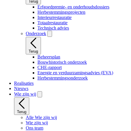
Terug
Erfgoedpremie- en onderhoudsdossiers
Herbestemmingsprojecten
Interieurrestauratie
Totaalrestauratie
Technisch advies
Onderzoek
Terug
Beheersplan
Bouwhistorisch onderzoek
CHE-rapport
Energie en verduurzamingsadvies (EVA)
Herbestemmingsonderzoek
Realisaties
Nieuws
Wie zijn wij
Terug
Alle Wie zijn wij
Wie zijn wij
Ons team