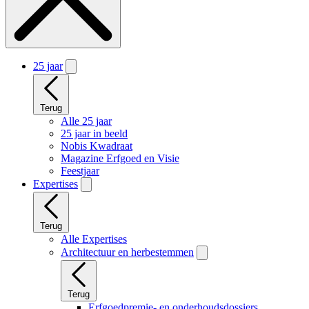
25 jaar
Terug
Alle 25 jaar
25 jaar in beeld
Nobis Kwadraat
Magazine Erfgoed en Visie
Feestjaar
Expertises
Terug
Alle Expertises
Architectuur en herbestemmen
Terug
Erfgoedpremie- en onderhoudsdossiers