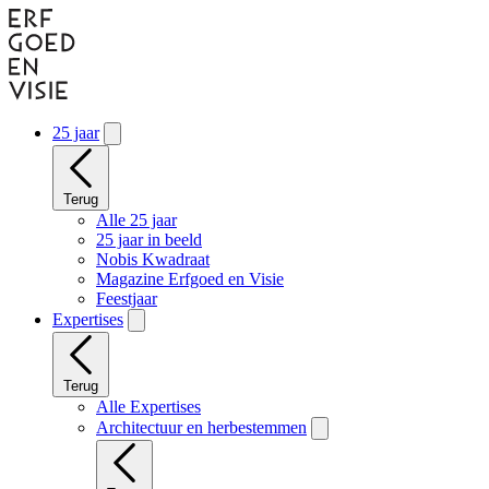
Naar
hoofdinhoud
gaan
25 jaar
Terug
Alle 25 jaar
25 jaar in beeld
Nobis Kwadraat
Magazine Erfgoed en Visie
Feestjaar
Expertises
Terug
Alle Expertises
Architectuur en herbestemmen