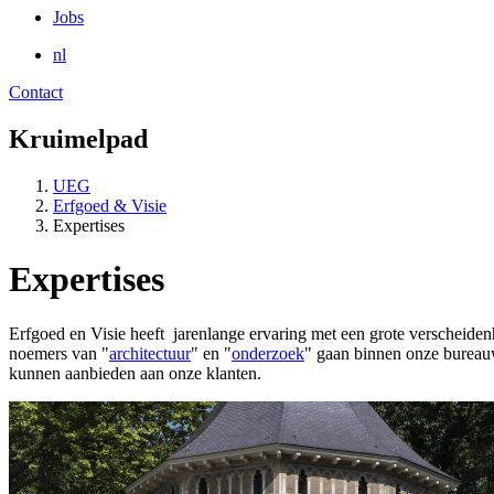
Jobs
nl
Contact
Kruimelpad
UEG
Erfgoed & Visie
Expertises
Expertises
Erfgoed en Visie heeft jarenlange ervaring met een grote verscheidenh
noemers van "
architectuur
" en "
onderzoek
" gaan binnen onze bureauwe
kunnen aanbieden aan onze klanten.