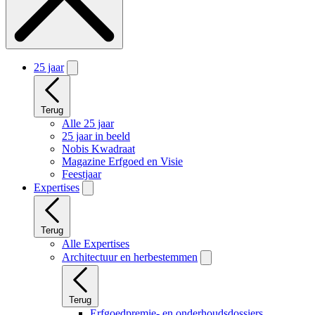
25 jaar
Terug
Alle 25 jaar
25 jaar in beeld
Nobis Kwadraat
Magazine Erfgoed en Visie
Feestjaar
Expertises
Terug
Alle Expertises
Architectuur en herbestemmen
Terug
Erfgoedpremie- en onderhoudsdossiers