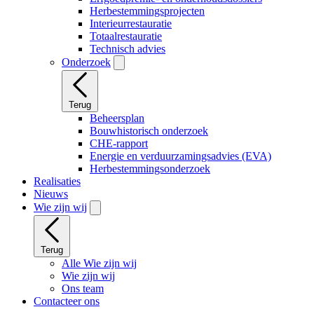
Herbestemmingsprojecten
Interieurrestauratie
Totaalrestauratie
Technisch advies
Onderzoek
Terug
Beheersplan
Bouwhistorisch onderzoek
CHE-rapport
Energie en verduurzamingsadvies (EVA)
Herbestemmingsonderzoek
Realisaties
Nieuws
Wie zijn wij
Terug
Alle Wie zijn wij
Wie zijn wij
Ons team
Contacteer ons