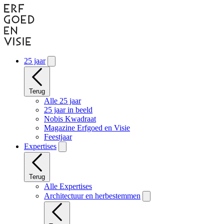
Naar
hoofdinhoud
gaan
25 jaar
Terug
Alle 25 jaar
25 jaar in beeld
Nobis Kwadraat
Magazine Erfgoed en Visie
Feestjaar
Expertises
Terug
Alle Expertises
Architectuur en herbestemmen