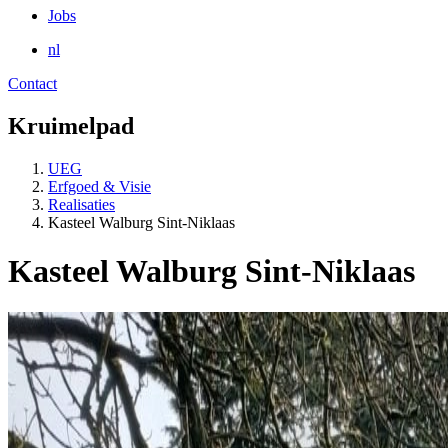
Jobs
nl
Contact
Kruimelpad
UEG
Erfgoed & Visie
Realisaties
Kasteel Walburg Sint-Niklaas
Kasteel Walburg Sint-Niklaas