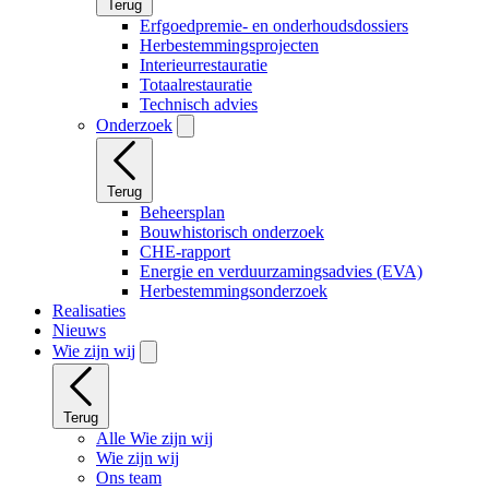
Terug
Erfgoedpremie- en onderhoudsdossiers
Herbestemmingsprojecten
Interieurrestauratie
Totaalrestauratie
Technisch advies
Onderzoek
Terug
Beheersplan
Bouwhistorisch onderzoek
CHE-rapport
Energie en verduurzamingsadvies (EVA)
Herbestemmingsonderzoek
Realisaties
Nieuws
Wie zijn wij
Terug
Alle Wie zijn wij
Wie zijn wij
Ons team