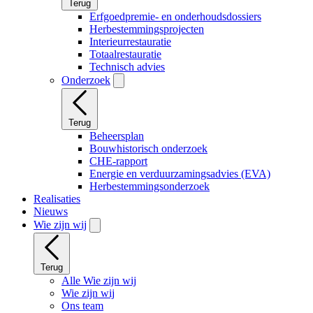
Terug
Erfgoedpremie- en onderhoudsdossiers
Herbestemmingsprojecten
Interieurrestauratie
Totaalrestauratie
Technisch advies
Onderzoek
Terug
Beheersplan
Bouwhistorisch onderzoek
CHE-rapport
Energie en verduurzamingsadvies (EVA)
Herbestemmingsonderzoek
Realisaties
Nieuws
Wie zijn wij
Terug
Alle Wie zijn wij
Wie zijn wij
Ons team