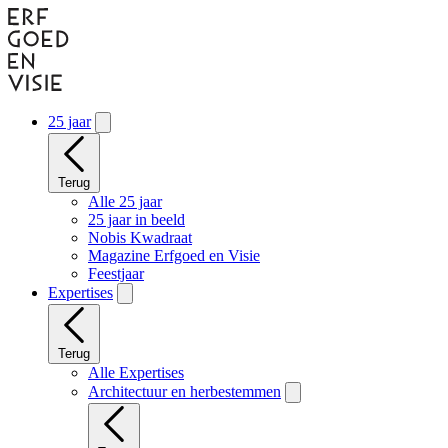
Naar
hoofdinhoud
gaan
25 jaar
Terug
Alle 25 jaar
25 jaar in beeld
Nobis Kwadraat
Magazine Erfgoed en Visie
Feestjaar
Expertises
Terug
Alle Expertises
Architectuur en herbestemmen