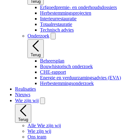
Terug
Erfgoedpremie- en onderhoudsdossiers
Herbestemmingsprojecten
Interieurrestauratie
Totaalrestauratie
Technisch advies
Onderzoek
Terug
Beheersplan
Bouwhistorisch onderzoek
CHE-rapport
Energie en verduurzamingsadvies (EVA)
Herbestemmingsonderzoek
Realisaties
Nieuws
Wie zijn wij
Terug
Alle Wie zijn wij
Wie zijn wij
Ons team