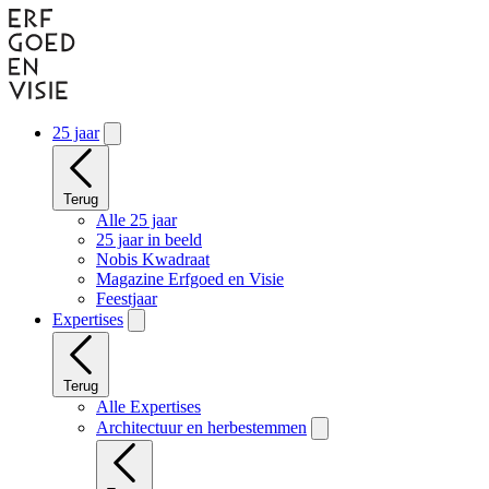
Naar
hoofdinhoud
gaan
25 jaar
Terug
Alle 25 jaar
25 jaar in beeld
Nobis Kwadraat
Magazine Erfgoed en Visie
Feestjaar
Expertises
Terug
Alle Expertises
Architectuur en herbestemmen