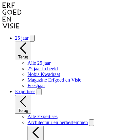
Naar
hoofdinhoud
gaan
25 jaar
Terug
Alle 25 jaar
25 jaar in beeld
Nobis Kwadraat
Magazine Erfgoed en Visie
Feestjaar
Expertises
Terug
Alle Expertises
Architectuur en herbestemmen