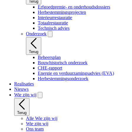
Terug
Erfgoedpremie- en onderhoudsdossiers
Herbestemmingsprojecten
Interieurrestauratie
Totaalrestauratie
Technisch advies
Onderzoek
Terug
Beheersplan
Bouwhistorisch onderzoek
CHE-rapport
Energie en verduurzamingsadvies (EVA)
Herbestemmingsonderzoek
Realisaties
Nieuws
Wie zijn wij
Terug
Alle Wie zijn wij
Wie zijn wij
Ons team