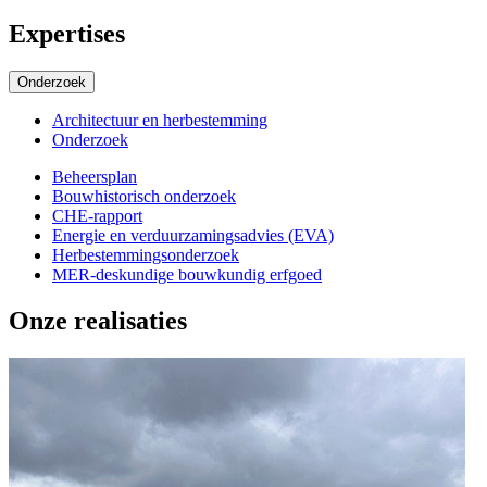
Expertises
Onderzoek
Architectuur en herbestemming
Onderzoek
Beheersplan
Bouwhistorisch onderzoek
Subexpertises
CHE-rapport
Energie en verduurzamingsadvies (EVA)
Herbestemmingsonderzoek
MER-deskundige bouwkundig erfgoed
Onze realisaties