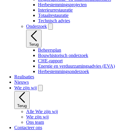
Herbestemmingsprojecten
Interieurrestauratie
Totaalrestauratie
Technisch advies
Onderzoek
Terug
Beheersplan
Bouwhistorisch onderzoek
CHE-rapport
Energie en verduurzamingsadvies (EVA)
Herbestemmingsonderzoek
Realisaties
Nieuws
Wie zijn wij
Terug
Alle Wie zijn wij
Wie zijn wij
Ons team
Contacteer ons