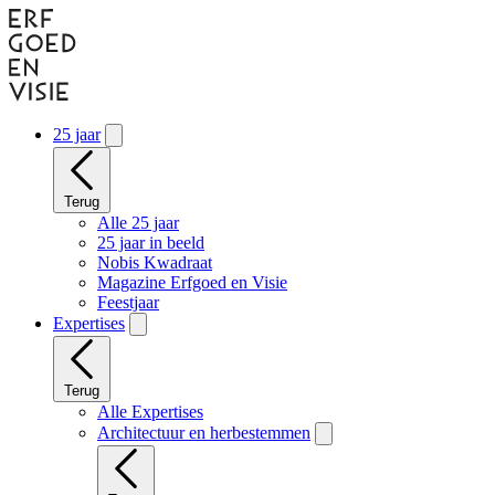
Naar
hoofdinhoud
gaan
25 jaar
Terug
Alle 25 jaar
25 jaar in beeld
Nobis Kwadraat
Magazine Erfgoed en Visie
Feestjaar
Expertises
Terug
Alle Expertises
Architectuur en herbestemmen