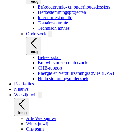
Terug
Erfgoedpremie- en onderhoudsdossiers
Herbestemmingsprojecten
Interieurrestauratie
Totaalrestauratie
Technisch advies
Onderzoek
Terug
Beheersplan
Bouwhistorisch onderzoek
CHE-rapport
Energie en verduurzamingsadvies (EVA)
Herbestemmingsonderzoek
Realisaties
Nieuws
Wie zijn wij
Terug
Alle Wie zijn wij
Wie zijn wij
Ons team