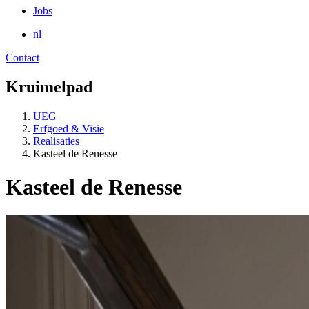
Jobs
nl
Contact
Kruimelpad
UEG
Erfgoed & Visie
Realisaties
Kasteel de Renesse
Kasteel de Renesse