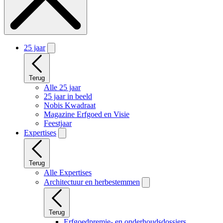
25 jaar
Terug
Alle 25 jaar
25 jaar in beeld
Nobis Kwadraat
Magazine Erfgoed en Visie
Feestjaar
Expertises
Terug
Alle Expertises
Architectuur en herbestemmen
Terug
Erfgoedpremie- en onderhoudsdossiers