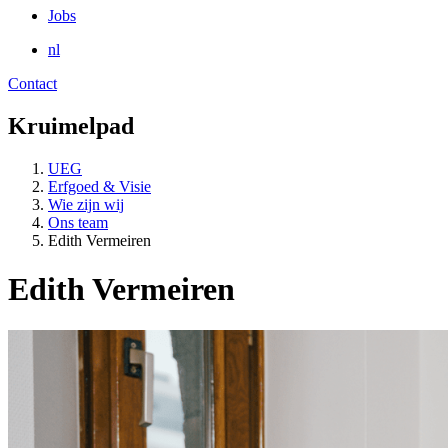
Jobs
nl
Contact
Kruimelpad
UEG
Erfgoed & Visie
Wie zijn wij
Ons team
Edith Vermeiren
Edith Vermeiren