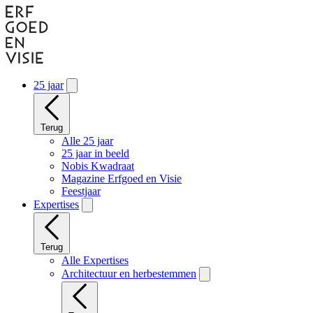
Naar
hoofdinhoud
gaan
25 jaar
Terug
Alle 25 jaar
25 jaar in beeld
Nobis Kwadraat
Magazine Erfgoed en Visie
Feestjaar
Expertises
Terug
Alle Expertises
Architectuur en herbestemmen