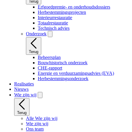
Terug
Erfgoedpremie- en onderhoudsdossiers
Herbestemmingsprojecten
Interieurrestauratie
Totaalrestauratie
Technisch advies
Onderzoek
Terug
Beheersplan
Bouwhistorisch onderzoek
CHE-rapport
Energie en verduurzamingsadvies (EVA)
Herbestemmingsonderzoek
Realisaties
Nieuws
Wie zijn wij
Terug
Alle Wie zijn wij
Wie zijn wij
Ons team