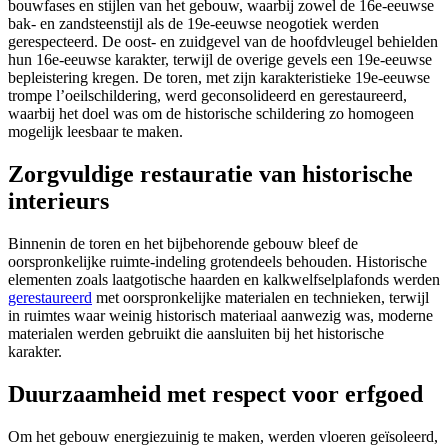
bouwfases en stijlen van het gebouw, waarbij zowel de 16e-eeuwse
bak- en zandsteenstijl als de 19e-eeuwse neogotiek werden
gerespecteerd. De oost- en zuidgevel van de hoofdvleugel behielden
hun 16e-eeuwse karakter, terwijl de overige gevels een 19e-eeuwse
bepleistering kregen. De toren, met zijn karakteristieke 19e-eeuwse
trompe l’oeilschildering, werd geconsolideerd en gerestaureerd,
waarbij het doel was om de historische schildering zo homogeen
mogelijk leesbaar te maken.
Zorgvuldige restauratie van historische
interieurs
Binnenin de toren en het bijbehorende gebouw bleef de
oorspronkelijke ruimte-indeling grotendeels behouden. Historische
elementen zoals laatgotische haarden en kalkwelfselplafonds werden
gerestaureerd
met oorspronkelijke materialen en technieken, terwijl
in ruimtes waar weinig historisch materiaal aanwezig was, moderne
materialen werden gebruikt die aansluiten bij het historische
karakter.
Duurzaamheid met respect voor erfgoed
Om het gebouw energiezuinig te maken, werden vloeren geïsoleerd,