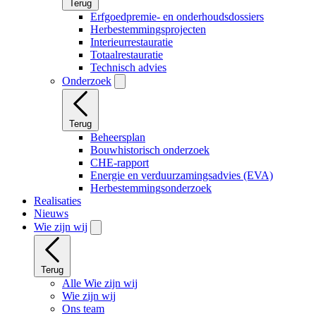
Terug
Erfgoedpremie- en onderhoudsdossiers
Herbestemmingsprojecten
Interieurrestauratie
Totaalrestauratie
Technisch advies
Onderzoek
Terug
Beheersplan
Bouwhistorisch onderzoek
CHE-rapport
Energie en verduurzamingsadvies (EVA)
Herbestemmingsonderzoek
Realisaties
Nieuws
Wie zijn wij
Terug
Alle Wie zijn wij
Wie zijn wij
Ons team