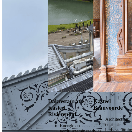
Dakrestauratie
Kasteel
Kasteel
Beauvoorde
Rivierenhof
Architectuur
en
Energie en
herbestemmin
verduurzamingsadvies