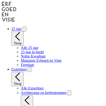
Naar
hoofdinhoud
gaan
25 jaar
Terug
Alle 25 jaar
25 jaar in beeld
Nobis Kwadraat
Magazine Erfgoed en Visie
Feestjaar
Expertises
Terug
Alle Expertises
Architectuur en herbestemmen