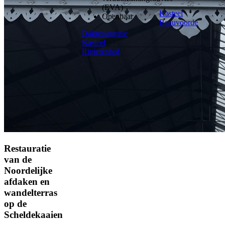
(EVA)
Kasteel
Openbaar
Beauvoorde
Dakrestauratie
Kasteel
Rivierenhof
Restauratie
van de
Noordelijke
afdaken en
wandelterras
op de
Scheldekaaien