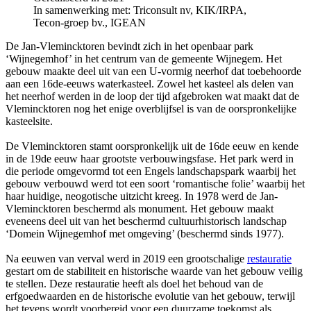
In samenwerking met: Triconsult nv, KIK/IRPA,
Tecon-groep bv., IGEAN​
De Jan-Vlemincktoren bevindt zich in het openbaar park
‘Wijnegemhof’ in het centrum van de gemeente Wijnegem. Het
gebouw maakte deel uit van een U-vormig neerhof dat toebehoorde
aan een 16de-eeuws waterkasteel. Zowel het kasteel als delen van
het neerhof werden in de loop der tijd afgebroken wat maakt dat de
Vlemincktoren nog het enige overblijfsel is van de oorspronkelijke
kasteelsite.
De Vlemincktoren stamt oorspronkelijk uit de 16de eeuw en kende
in de 19de eeuw haar grootste verbouwingsfase. Het park werd in
die periode omgevormd tot een Engels landschapspark waarbij het
gebouw verbouwd werd tot een soort ‘romantische folie’ waarbij het
haar huidige, neogotische uitzicht kreeg. In 1978 werd de Jan-
Vlemincktoren beschermd als monument. Het gebouw maakt
eveneens deel uit van het beschermd cultuurhistorisch landschap
‘Domein Wijnegemhof met omgeving’ (beschermd sinds 1977).
Na eeuwen van verval werd in 2019 een grootschalige
restauratie
gestart om de stabiliteit en historische waarde van het gebouw veilig
te stellen. Deze restauratie heeft als doel het behoud van de
erfgoedwaarden en de historische evolutie van het gebouw, terwijl
het tevens wordt voorbereid voor een duurzame toekomst als