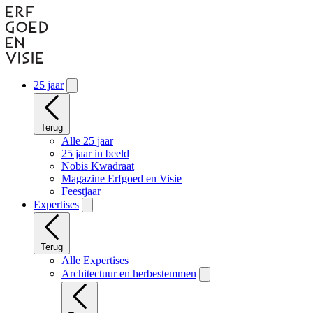
Naar
hoofdinhoud
gaan
25 jaar
Terug
Alle 25 jaar
25 jaar in beeld
Nobis Kwadraat
Magazine Erfgoed en Visie
Feestjaar
Expertises
Terug
Alle Expertises
Architectuur en herbestemmen