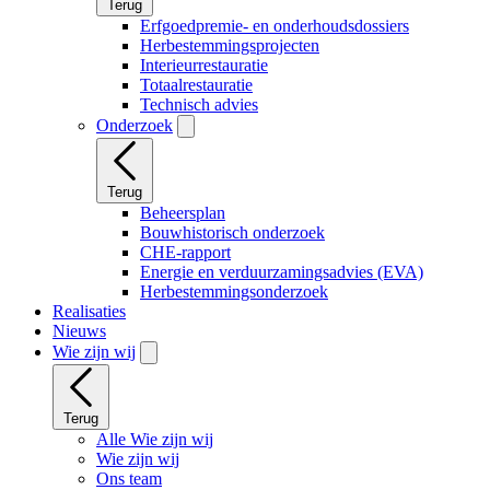
Terug
Erfgoedpremie- en onderhoudsdossiers
Herbestemmingsprojecten
Interieurrestauratie
Totaalrestauratie
Technisch advies
Onderzoek
Terug
Beheersplan
Bouwhistorisch onderzoek
CHE-rapport
Energie en verduurzamingsadvies (EVA)
Herbestemmingsonderzoek
Realisaties
Nieuws
Wie zijn wij
Terug
Alle Wie zijn wij
Wie zijn wij
Ons team