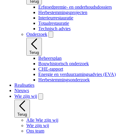
Terug
Erfgoedpremie- en onderhoudsdossiers
Herbestemmingsprojecten
Interieurrestauratie
Totaalrestauratie
Technisch advies
Onderzoek
Terug
Beheersplan
Bouwhistorisch onderzoek
CHE-rapport
Energie en verduurzamingsadvies (EVA)
Herbestemmingsonderzoek
Realisaties
Nieuws
Wie zijn wij
Terug
Alle Wie zijn wij
Wie zijn wij
Ons team