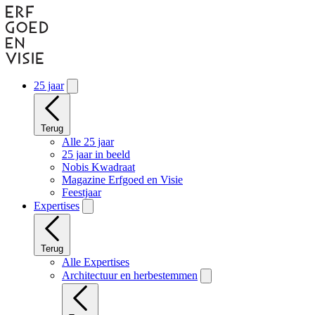
Naar
hoofdinhoud
gaan
25 jaar
Terug
Alle 25 jaar
25 jaar in beeld
Nobis Kwadraat
Magazine Erfgoed en Visie
Feestjaar
Expertises
Terug
Alle Expertises
Architectuur en herbestemmen